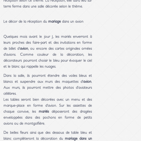
réception selon ce thème. La réception, elle aura lieu sur
terre ferme dans une salle décorée selon le thème.
Le décor de la réception du
mariage
dans un avion
Quelques mois avant le jour J, les mariés enverront à
leurs proches des faire-part et des invitations en forme
de billet d’
avion
, ou encore des cartes originales ornées
d’avions. Comme couleur de la décoration, les
décorateurs pourront choisir le bleu pour évoquer le ciel
et le blanc qui rappelle les nuages.
Dans la salle, ils pourront étendre des voiles bleus et
blancs et suspendre aux murs des maquettes d’
avion
.
Aux murs, ils pourront mettre des photos d’aviateurs
célèbres.
Les tables seront bien décorées avec un menu et des
marque-place en forme d’avion. Sur les assiettes de
chaque convive, les
mariés
déposeront des dragées
enveloppées dans des pochons en forme de petits
avions ou de montgolfière.
De belles fleurs ainsi que des dessous de table bleu et
blanc complèteront la décoration du
mariage dans un