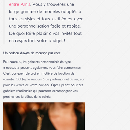
entre Amis
. Vous y trouverez une
large gamme de modèles adaptés à
tous les styles et tous les thèmes, avec
une personnalisation facile et rapide.
De quoi faire plaisir à vos invités tout
en respectant votre budget !
Un cadeau d’invité de mariage pas cher
Peu coûteux, les gobelets personnalisés de type
« ecocup » peuvent également vous faire économiser.
C’est par exemple vrai en matière de location de
vaisselle. Oubliez le recours à un professionnel du secteur
pour les verres de votre cocktail. Optez plutôt pour ces
gobelets réutilisables qui pourront accompagner vos
proches dès le début de la soirée.