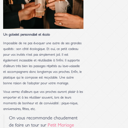
Un gobelet personnalisé et écolo
Impossible de ne pas évoquer une autre de ses grandes
qualités : son côté écologique. Et oui, ce petit cadeau
pour vos invités n’est pas simplement joli. Il est
également incassable et réutilisable à l’infini. Il supporte
d’ailleurs très bien les passages répétés au lave-vaisselle
et accompagnera donc longtemps vos proches. Enfin, le
plastique qui le compose est recyclable. Une autre
bonne raison de l’adopter pour votre mariage.
Vous verrez d’ailleurs que vos proches auront plaisir à les
emporter et à les réutiliser souvent, lors de leurs
moments de bonheur et de convivialité : pique-nique,
anniversaires, fêtes, etc.
On vous recommande chaudement
de faire un tour sur
Petit Mariage