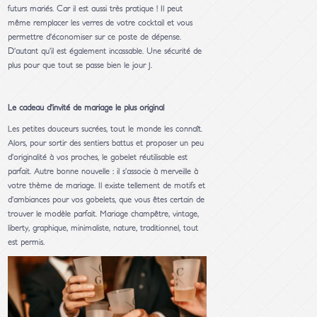
futurs mariés. Car il est aussi très pratique ! Il peut
même remplacer les verres de votre cocktail et vous
permettre d’économiser sur ce poste de dépense.
D’autant qu’il est également incassable. Une sécurité de
plus pour que tout se passe bien le jour J.
Le cadeau d’invité de mariage le plus original
Les petites douceurs sucrées, tout le monde les connaît.
Alors, pour sortir des sentiers battus et proposer un peu
d’originalité à vos proches, le gobelet réutilisable est
parfait. Autre bonne nouvelle : il s’associe à merveille à
votre thème de mariage. Il existe tellement de motifs et
d’ambiances pour vos gobelets, que vous êtes certain de
trouver le modèle parfait. Mariage champêtre, vintage,
liberty, graphique, minimaliste, nature, traditionnel, tout
est permis.