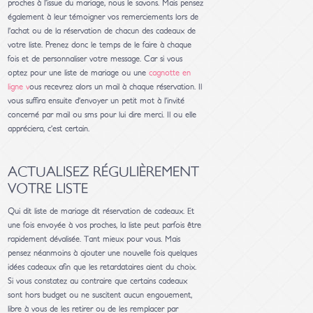
proches à l’issue du mariage, nous le savons. Mais pensez
également à leur témoigner vos remerciements lors de
l’achat ou de la réservation de chacun des cadeaux de
votre liste. Prenez donc le temps de le faire à chaque
fois et de personnaliser votre message. Car si vous
optez pour une liste de mariage ou une
cagnotte en
ligne v
ous recevrez alors un mail à chaque réservation. Il
vous suffira ensuite d’envoyer un petit mot à l’invité
concerné par mail ou sms pour lui dire merci. Il ou elle
appréciera, c’est certain.
ACTUALISEZ RÉGULIÈREMENT
VOTRE LISTE
Qui dit liste de mariage dit réservation de cadeaux. Et
une fois envoyée à vos proches, la liste peut parfois être
rapidement dévalisée. Tant mieux pour vous. Mais
pensez néanmoins à ajouter une nouvelle fois quelques
idées cadeaux afin que les retardataires aient du choix.
Si vous constatez au contraire que certains cadeaux
sont hors budget ou ne suscitent aucun engouement,
libre à vous de les retirer ou de les remplacer par