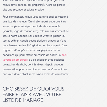
vaut alors connaitre quelques astuces pour gérer au
mieux cette période des préparatifs. Alors, ne perdez
plus une seconde et suivez le guide.
Pour commencer, mieux vaut savoir à quoi correspond
une liste de mariage. Car si elle servait auparavant au
jeune couple à s’équiper avant de vivre ensemble
(vaisselle, linge de maison etc.), cela n’a plus vraiment de
sens à notre époque. Les couples vivent la plupart du
temps déjà en couple depuis plusieurs années et n’ont
donc besoin de rien. Il s’agit donc le plus souvent d’une
cagnotte découpée en cadeaux physiques ou en
donations qui permettent au couple de s’offrir un
beau
voyage en amoureux
ou de s’équiper avec quelques
accessoires de choix, dont ils rêvent depuis plusieurs
années. Alors pour vous aider à créer la vôtre, voici ce
que vous devez absolument savoir avant de vous lancer.
CHOISISSEZ DE QUOI VOUS
FAIRE PLAISIR AVEC VOTRE
LISTE DE MARIAGE