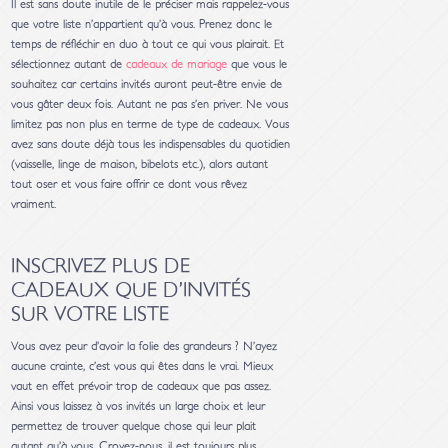
Il est sans doute inutile de le préciser mais rappelez-vous
que votre liste n’appartient qu’à vous. Prenez donc le
temps de réfléchir en duo à tout ce qui vous plairait. Et
sélectionnez autant de
cadeaux de mariage
que vous le
souhaitez car certains invités auront peut-être envie de
vous gâter deux fois. Autant ne pas s’en priver. Ne vous
limitez pas non plus en terme de type de cadeaux. Vous
avez sans doute déjà tous les indispensables du quotidien
(vaisselle, linge de maison, bibelots etc.), alors autant
tout oser et vous faire offrir ce dont vous rêvez
vraiment.
INSCRIVEZ PLUS DE
CADEAUX QUE D’INVITÉS
SUR VOTRE LISTE
Vous avez peur d’avoir la folie des grandeurs ? N’ayez
aucune crainte, c’est vous qui êtes dans le vrai. Mieux
vaut en effet prévoir trop de cadeaux que pas assez.
Ainsi vous laissez à vos invités un large choix et leur
permettez de trouver quelque chose qui leur plait
autant qu’à vous. Croyez-nous, il est toujours plus