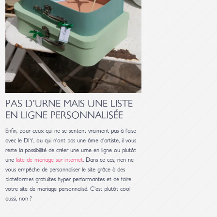
PAS D’URNE MAIS UNE LISTE
EN LIGNE PERSONNALISÉE
Enfin, pour ceux qui ne se sentent vraiment pas à l’aise
avec le DIY, ou qui n’ont pas une âme d’artiste, il vous
reste la possibilité de créer une urne en ligne ou plutôt
une
liste de mariage sur internet
. Dans ce cas, rien ne
vous empêche de personnaliser le site grâce à des
plateformes gratuites hyper performantes et de faire
votre site de mariage personnalisé. C’est plutôt cool
aussi, non ?