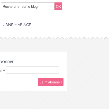
URNE MARIAGE
abonner
il
*