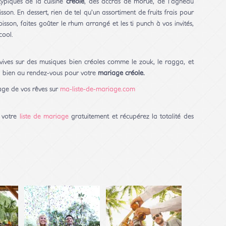
ypiques de la cuisine
créole
, des accras de morue, de l’agneau
on. En dessert, rien de tel qu’un assortiment de fruits frais pour
on, faites goûter le rhum arrangé et les ti punch à vos invités,
cool.
vives sur des musiques bien créoles comme le zouk, le ragga, et
i bien au rendez-vous pour votre
mariage créole.
age de vos rêves sur
ma-liste-de-mariage.com
 votre
liste de mariage
gratuitement et récupérez la totalité des