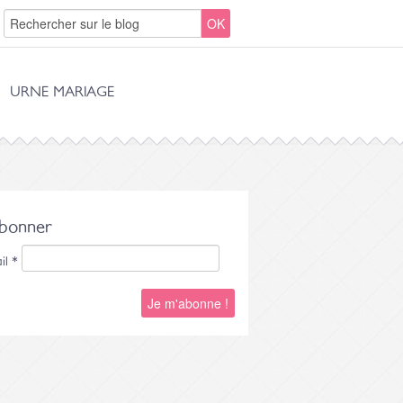
URNE MARIAGE
abonner
il
*