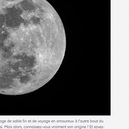
 plage de sable fin et de voyage en amoureux à l’autre bout du
si. Mais alors, connaissez-vous vraiment son origine ? Et savez-