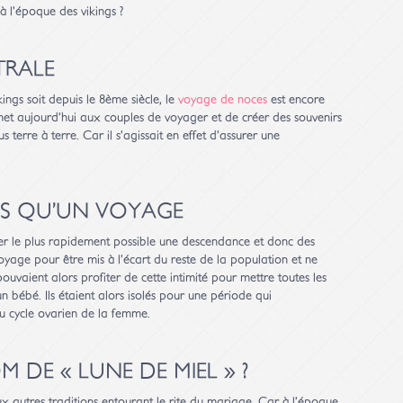
à l’époque des vikings ?
TRALE
ngs soit depuis le 8ème siècle, le
voyage de noces
est encore
rmet aujourd’hui aux couples de voyager et de créer des souvenirs
s terre à terre. Car il s’agissait en effet d’assurer une
LUS QU’UN VOYAGE
réer le plus rapidement possible une descendance et donc des
voyage pour être mis à l’écart du reste de la population et ne
pouvaient alors profiter de cette intimité pour mettre toutes les
 bébé. Ils étaient alors isolés pour une période qui
u cycle ovarien de la femme.
 DE « LUNE DE MIEL » ?
ux autres traditions entourant le rite du mariage. Car à l’époque,