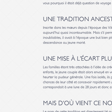
vous pourquoi il était déjà question de voyage 
UNE TRADITION ANCES
Inscrite dans les mœurs depuis l’époque des Viki
aujourd’hui quasi incontournable. Mais s’il pe
inoubliables, il avait à l’époque une but bien plu
descendance au jeune marié.
UNE MISE À L’ÉCART P
Les familles étant très attachées à l’idée de c
enfants, le jeune couple était alors envoyé en 
heurter la pudeur générale. Une fois isolés, ils 
chances de leur côté et concevoir rapidement un
correspondait à une lune de 28 jours et donc a
MAIS D’OÙ VIENT CE NOM
Le nom de cette tradition est directement lié a