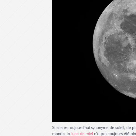
Si elle est aujourd’hui synonyme de soleil, de
monde, la
lune de miel
n’a pas toujours été ain