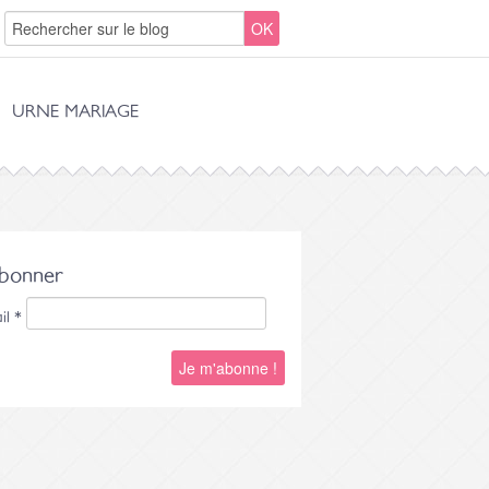
URNE MARIAGE
abonner
il
*