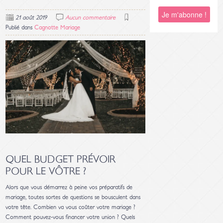
21 août 2019
Aucun commentaire
Publié dans
Cagnotte Mariage
QUEL BUDGET PRÉVOIR
POUR LE VÔTRE ?
Alors que vous démarrez à peine vos préparatifs de
mariage, toutes sortes de questions se bousculent dans
votre tête. Combien va vous coûter votre mariage ?
Comment pouvez-vous financer votre union ? Quels