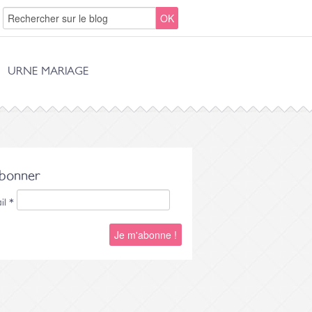
URNE MARIAGE
abonner
il
*