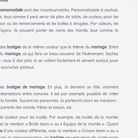
 mode
ersonnalisés
sont des incontournables. Personnalisable à souhait,
, tout comme il peut servir de plan de table, de cadeau pour les
tion ou de remerciements et les boîtes à dragées. Par ailleurs, les
façons. Ils peuvent porter les noms des mariés, tout comme ils
r des
badges
de la même couleur que le thème du
mariage
. Entre
 du
mariage
, ce qui fera un beau souvenir de l’événement. Sachez
: ceux à dos plat, ils se collent facilement et servent surtout pour
 accrocher partout.
 les
badges de mariage
. En plus, ils tiennent un rôle vraiment
présentations entre convives. Il est par exemple possible de créer
 famille. Suivant les personnes, ils porteront alors les mentions :
parents des mariés, frères et soeurs, etc.
 couleur pour les invités. Par exemple, les invités de la mariée
c la mention « Bride team » ou « Equipe de la mariée ». Quant
s
d’une couleur différente, avec la mention « Groom team » ou «
dans la personnalisation, les
badges
peuvent servir de porte-noms