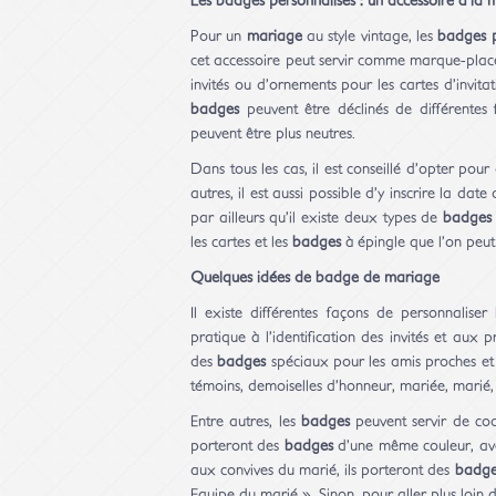
Les badges personnalisés : un accessoire à la
Pour un
mariage
au style vintage, les
badges p
cet accessoire peut servir comme marque-place
invités ou d’ornements pour les cartes d’invita
badges
peuvent être déclinés de différentes 
peuvent être plus neutres.
Dans tous les cas, il est conseillé d’opter pou
autres, il est aussi possible d’y inscrire la date
par ailleurs qu’il existe deux types de
badges
les cartes et les
badges
à épingle que l’on peut
Quelques idées de badge de mariage
Il existe différentes façons de personnaliser
pratique à l’identification des invités et aux 
des
badges
spéciaux pour les amis proches et la
témoins, demoiselles d’honneur, mariée, marié, 
Entre autres, les
badges
peuvent servir de code
porteront des
badges
d’une même couleur, ave
aux convives du marié, ils porteront des
badge
Equipe du marié ». Sinon, pour aller plus loin 