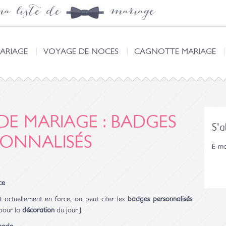
a liste de mariage
ARIAGE
VOYAGE DE NOCES
CAGNOTTE MARIAGE
E MARIAGE : BADGES
S'
SONNALISÉS
E-ma
ce
t actuellement en force, on peut citer les
badges personnalisés
.
pour la
décoration
du jour J.