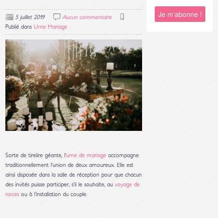
5 juillet 2019
Aucun commentaire
Publié dans
Urne Mariage
Sorte de tirelire géante, l’
urne de mariage
accompagne
traditionnellement l’union de deux amoureux. Elle est
ainsi disposée dans la salle de réception pour que chacun
des invités puisse participer, s’il le souhaite, au
voyage de
noces
ou à l’installation du couple.