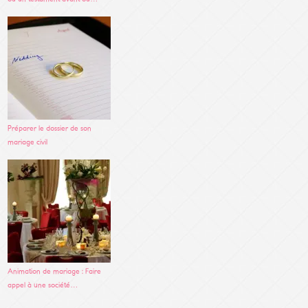
Préparer le dossier de son
mariage civil
Animation de mariage : Faire
appel à une société…