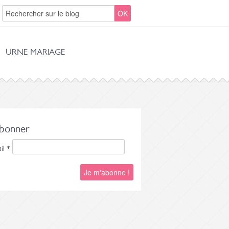
URNE MARIAGE
abonner
il
*