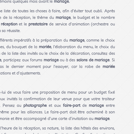
témoins quelques mois avant le
mariage.
 liste de toutes les choses à faire, afin d’éviter tout oubli. Après
re de la réception, le thème du
mariage
, le budget et le nombre
e
réception
et le
prestataire
de service d’animation (orchestre ou
 sa réussite.
fférents impératifs à la préparation du
mariage
, comme le choix
mes, du bouquet de la
mariée
, l’élaboration du menu, le choix du
n de la liste des invités ou le choix de la décoration, consultez des
e
, participez aux forums
mariage
ou à des
salons de mariage
. Si
as le dernier moment pour l’essayer, car la robe de
mariée
tions et d’ajustements.
z-lui de vous faire une proposition de menu pour un budget fixé
x invités la confirmation de leur venue pour que votre traiteur
us. Pensez au
photographe
et aux
faire-part
de
mariage
entre
même pour les alliances. Le faire-part doit être acheminé à son
monie et être accompagné d’une carte d’invitation au
mariage
.
 l’heure de la réception, sa nature, la liste des hôtels des environs,