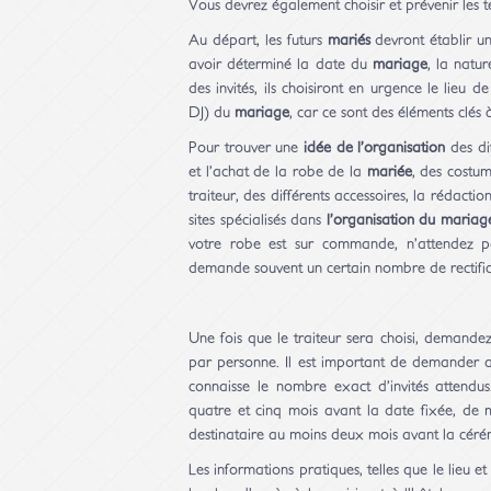
Vous devrez également choisir et prévenir les 
Au départ, les futurs
mariés
devront établir une
avoir déterminé la date du
mariage
, la natu
des invités, ils choisiront en urgence le lieu d
DJ) du
mariage
, car ce sont des éléments clés à
Pour trouver une
idée de l’organisation
des di
et l’achat de la robe de la
mariée
, des costu
traiteur, des différents accessoires, la rédactio
sites spécialisés dans
l’organisation du mariag
votre robe est sur commande, n’attendez p
demande souvent un certain nombre de rectifica
Une fois que le traiteur sera choisi, demande
par personne. Il est important de demander au
connaisse le nombre exact d’invités attend
quatre et cinq mois avant la date fixée, de 
destinataire au moins deux mois avant la céré
Les informations pratiques, telles que le lieu et