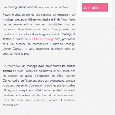
Un
mariage dessins animés
avec vos héros préférés
Futurs mariés, surprenez vos convives en organisant un
mariage avec pour thème les dessins animés
. Vous ferez
de cet événement un moment inoubliable, tout en
retombant dans l’enfance le temps d’une journée. Les
prestataires spécialisés dans l’organisation de
mariage à
thème
, à l’instar de
ma-liste-de-mariage.
com, proposent
tout un éventail de thématiques : cartoon, manga,
univers Disney… Il vous appartient de choisir celle qui
vous convient le plus.
La cérémonie de
mariage avec pour thème les dessins
animés
de Walt Disney est aujourd’hui la plus prisée par
les couples en quête d’originalité. En effet, l’univers
Disney cadre parfaitement avec cet événement, puisque
la plupart des séries d’animation produites par les studios
Disney, qui malgré leur côté ‘conte de fées’, tournent
généralement autour de l’amour et de la romance :
recherche d’un prince charmant, amour et bonheur
éternels, etc.