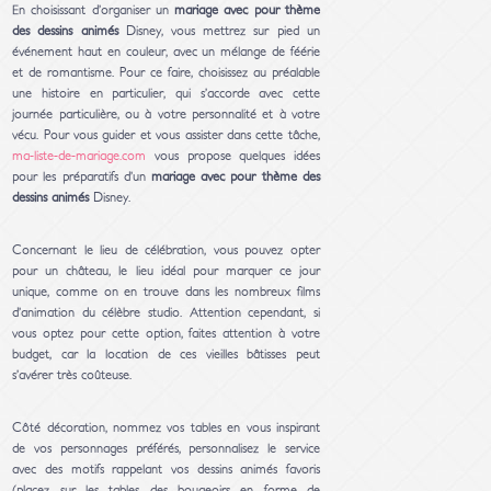
En choisissant d’organiser un
mariage avec pour thème
des dessins animés
Disney, vous mettrez sur pied un
événement haut en couleur, avec un mélange de féérie
et de romantisme. Pour ce faire, choisissez au préalable
une histoire en particulier, qui s’accorde avec cette
journée particulière, ou à votre personnalité et à votre
vécu. Pour vous guider et vous assister dans cette tâche,
ma-liste-de-mariage.com
vous propose quelques idées
pour les préparatifs d’un
mariage avec pour thème des
dessins animés
Disney.
Concernant le lieu de célébration, vous pouvez opter
pour un château, le lieu idéal pour marquer ce jour
unique, comme on en trouve dans les nombreux films
d’animation du célèbre studio. Attention cependant, si
vous optez pour cette option, faites attention à votre
budget, car la location de ces vieilles bâtisses peut
s’avérer très coûteuse.
Côté décoration, nommez vos tables en vous inspirant
de vos personnages préférés, personnalisez le service
avec des motifs rappelant vos dessins animés favoris
(placez sur les tables des bougeoirs en forme de