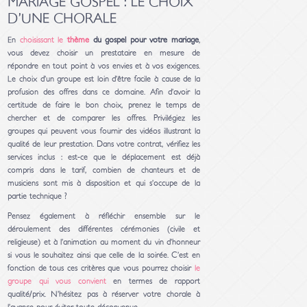
MARIAGE GOSPEL : LE CHOIX
D’UNE CHORALE
En
choisissant le
thème
du gospel pour votre mariage
,
vous devez choisir un prestataire en mesure de
répondre en tout point à vos envies et à vos exigences.
Le choix d’un groupe est loin d’être facile à cause de la
profusion des offres dans ce domaine. Afin d’avoir la
certitude de faire le bon choix, prenez le temps de
chercher et de comparer les offres. Privilégiez les
groupes qui peuvent vous fournir des vidéos illustrant la
qualité de leur prestation. Dans votre contrat, vérifiez les
services inclus : est-ce que le déplacement est déjà
compris dans le tarif, combien de chanteurs et de
musiciens sont mis à disposition et qui s’occupe de la
partie technique ?
Pensez également à réfléchir ensemble sur le
déroulement des différentes cérémonies (civile et
religieuse) et à l’animation au moment du vin d’honneur
si vous le souhaitez ainsi que celle de la soirée. C’est en
fonction de tous ces critères que vous pourrez choisir
le
groupe qui vous convient
en termes de rapport
qualité/prix. N’hésitez pas à réserver votre chorale à