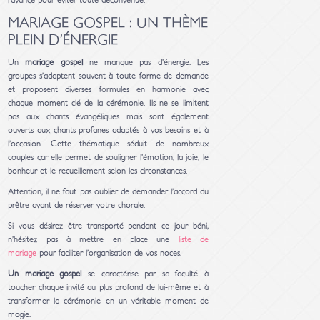
l’avance pour éviter toute déconvenue.
MARIAGE GOSPEL : UN THÈME
PLEIN D’ÉNERGIE
Un
mariage gospel
ne manque pas d’énergie. Les
groupes s’adaptent souvent à toute forme de demande
et proposent diverses formules en harmonie avec
chaque moment clé de la cérémonie. Ils ne se limitent
pas aux chants évangéliques mais sont également
ouverts aux chants profanes adaptés à vos besoins et à
l’occasion. Cette thématique séduit de nombreux
couples car elle permet de souligner l’émotion, la joie, le
bonheur et le recueillement selon les circonstances.
Attention, il ne faut pas oublier de demander l’accord du
prêtre avant de réserver votre chorale.
Si vous désirez être transporté pendant ce jour béni,
n’hésitez pas à mettre en place une
liste de
mariage
pour faciliter l’organisation de vos noces.
Un mariage gospel
se caractérise par sa faculté à
toucher chaque invité au plus profond de lui-même et à
transformer la cérémonie en un véritable moment de
magie.