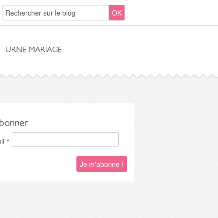
URNE MARIAGE
abonner
il
*