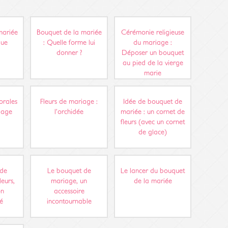
mariée
Bouquet de la mariée
Cérémonie religieuse
que
: Quelle forme lui
du mariage :
donner ?
Déposer un bouquet
au pied de la vierge
marie
orales
Fleurs de mariage :
Idée de bouquet de
iage
l’orchidée
mariée : un cornet de
fleurs (avec un cornet
de glace)
 de
Le bouquet de
Le lancer du bouquet
leurs,
mariage, un
de la mariée
on
accessoire
té
incontournable