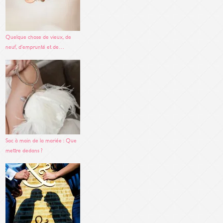
Quelque chose de vieux, de
neuf, d’emprunté et de…
Sac à main de la mariée : Que
mettre dedans ?