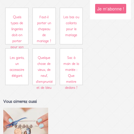
Quels
Faut-il
Les bas ou
types de
porter un
collants
lingeries
chapeau
pour le
doit-on
de
mariage
porter
mariage ?
pour son
mariage ?
Les gants,
Quelque
Sac à
un
chose de
main de la
accessoire
vieux, de
mariée :
élégant
neuf,
Que
d’emprunté
mettre
et de bleu
dedans ?
Vous aimerez aussi